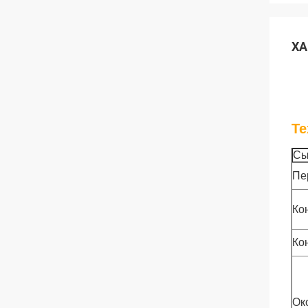
ХА
Те
Сы
Пе
Ко
Ко
Ок