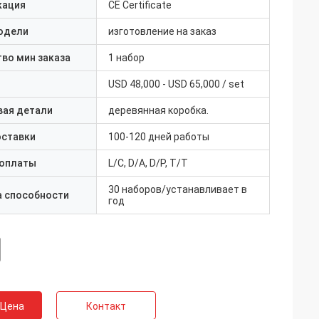
кация
CE Certificate
одели
изготовление на заказ
во мин заказа
1 набор
USD 48,000 - USD 65,000 / set
вая детали
деревянная коробка.
оставки
100-120 дней работы
 оплаты
L/C, D/A, D/P, T/T
30 наборов/устанавливает в
а способности
год
 Цена
Контакт