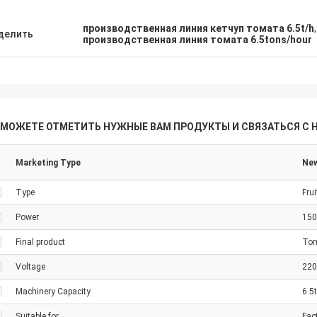
производственная линия кетчуп томата 6.5t/h
делить
производственная линия томата 6.5tons/hour
 МОЖЕТЕ ОТМЕТИТЬ НУЖНЫЕ ВАМ ПРОДУКТЫ И СВЯЗАТЬСЯ С 
Marketing Type
New
Type
Frui
Power
15
Final product
Tom
Voltage
220
Machinery Capacity
6.5
Suitable for
Fac