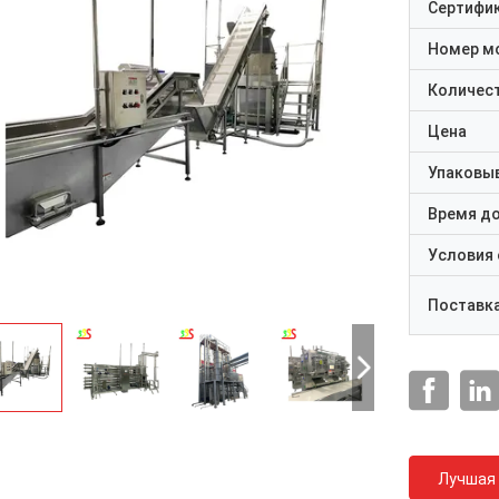
Сертифи
Номер м
Количест
Цена
Упаковы
Время д
Условия
Поставк
Лучшая