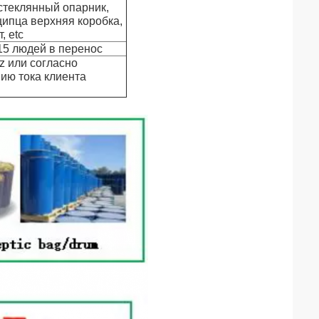
стеклянный опарник,
щипца верхняя коробка,
, etc
15 людей в перенос
z или согласно
ию тока клиента