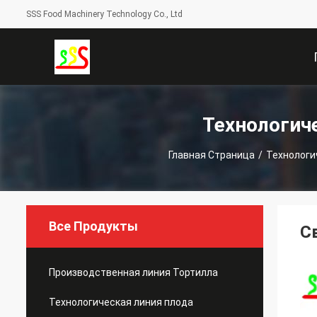
SSS Food Machinery Technology Co., Ltd
С
Технологич
Главная Страница
/
Технологи
Все Продукты
С
Производственная линия Тортилла
Технологическая линия плода