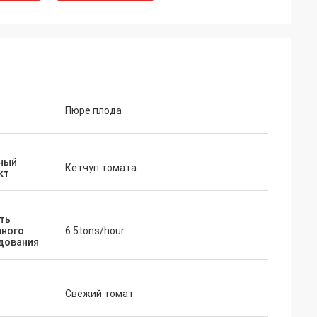
Пюре плода
ный
Кетчуп томата
кт
ть
ного
6.5tons/hour
дования
Свежий томат