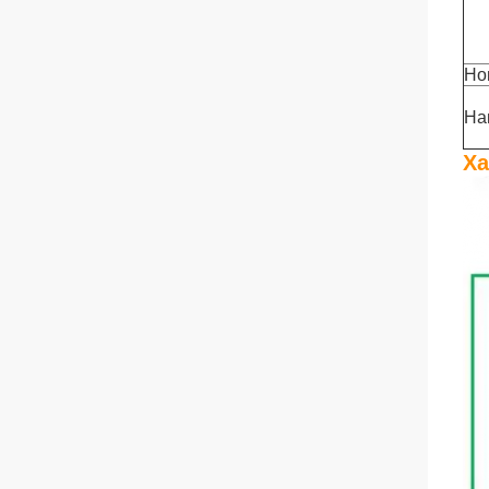
Но
На
Ха