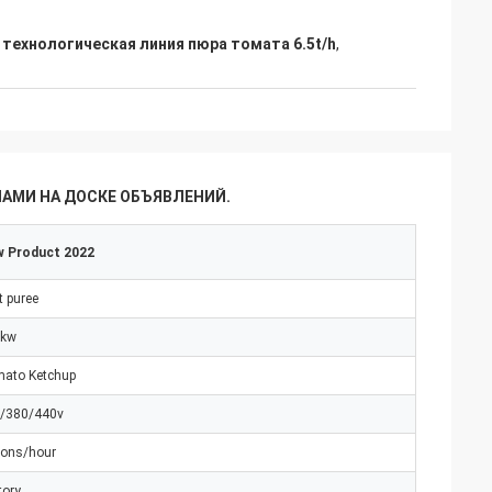
,
технологическая линия пюра томата 6.5t/h
,
НАМИ НА ДОСКЕ ОБЪЯВЛЕНИЙ.
 Product 2022
t puree
0kw
ato Ketchup
/380/440v
tons/hour
tory