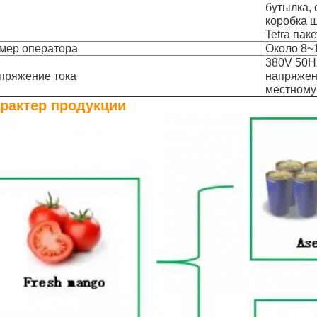
бутылка, 
коробка 
Tetra пакет
мер оператора
Около 8~
380V 50H
пряжение тока
напряжен
местному
рактер продукции