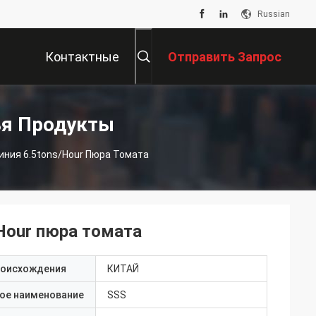
Russian
Контактные
Отправить Запрос
Данные
ья Продукты
иния 6.5tons/Hour Пюра Томата
Hour пюра томата
роисхождения
КИТАЙ
ое наименование
SSS