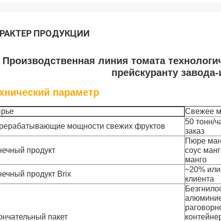
РАКТЕР ПРОДУКЦИИ
Производственная линия томата технологи
прейскуранту завода-
хнический параметр
рье
Свежее м
50 тонн/ч
рерабатывающие мощности свежих фруктов
заказ
Пюре манг
нечный продукт
соус манг
манго
~20% или
нечный продукт Brix
клиента
Безгнилос
алюминие
раговорн
ончательный пакет
контейне