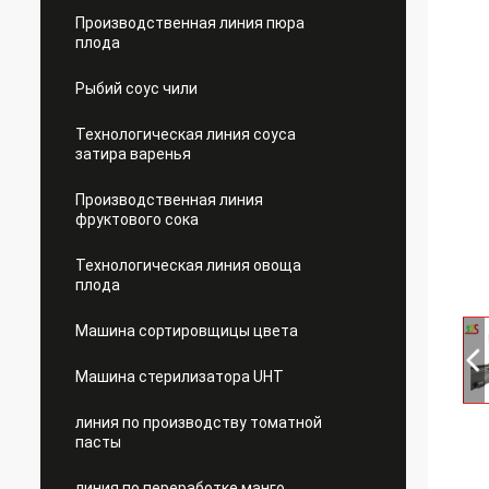
Производственная линия пюра
плода
Рыбий соус чили
Технологическая линия соуса
затира варенья
Производственная линия
фруктового сока
Технологическая линия овоща
плода
Машина сортировщицы цвета
Машина стерилизатора UHT
линия по производству томатной
пасты
линия по переработке манго