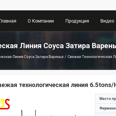
Главная
О Компании
Продукция
Видео
траница
еская Линия Соуса Затира Варен
ческая Линия Соуса Затира Варенья
/
Свежая Технологическая Л
вежая технологическая линия 6.5tons/
Место п
Фирменн