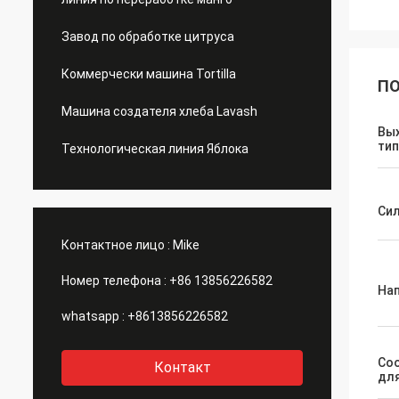
Завод по обработке цитруса
Коммерчески машина Tortilla
ПО
Машина создателя хлеба Lavash
Вых
тип
Технологическая линия Яблока
Си
Контактное лицо :
Mike
Номер телефона :
+86 13856226582
На
whatsapp :
+8613856226582
Со
Контакт
дл