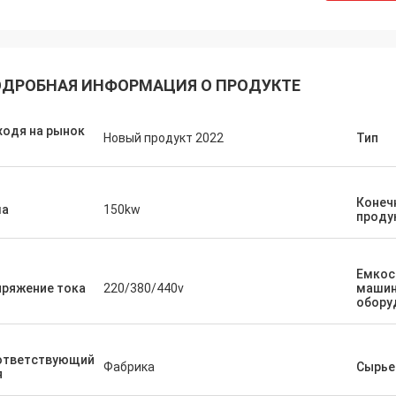
ДРОБНАЯ ИНФОРМАЦИЯ О ПРОДУКТЕ
одя на рынок
Новый продукт 2022
Тип
Конеч
ла
150kw
проду
Емкос
пряжение тока
220/380/440v
машин
обору
ответствующий
Фабрика
Сырье
я