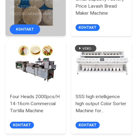
ЗАВОДУ
Price Lavash Bread
см Тортильи
Maker Machine
Профессиональная
линия производства
КОНТРОЛЬ
тортильи
КОНТАКТ
КОНТАКТ
КАЧЕСТВА
СВЯЖИТЕСЬ
С
НАМИ
ЗАПРОСИТЕ
Four Heads 2000pcs/H
SSS high intelligence
ЦИТАТУ
14-16cm Commercial
high output Color Sorter
Tortilla Machine
Machine for
maize/corn/ wheat/rice
КАРТА
/beans/grains product
КОНТАКТ
КОНТАКТ
line
САЙТА