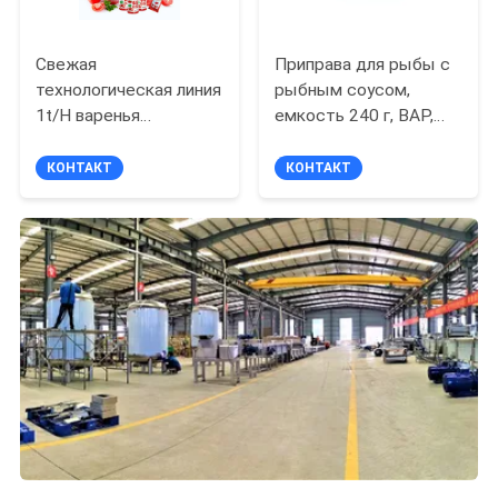
Свежая
Приправа для рыбы с
технологическая линия
рыбным соусом,
1t/H варенья
емкость 240 г, BAP,
томатной пасты -
HACCP, BRC, IFS
3T/H Semi
КОНТАКТ
КОНТАКТ
автоматическое