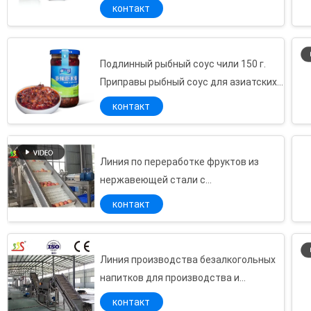
15045001
контакт
Подлинный рыбный соус чили 150 г.
Приправы рыбный соус для азиатских
блюд
контакт
Линия по переработке фруктов из
нержавеющей стали с
автоматической упаковкой мешков
контакт
Линия производства безалкогольных
напитков для производства и
переработки фруктового сока манго и
контакт