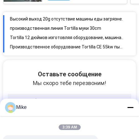
ананаса
Высокий выход 20g отсутствие машины еды загрязнения Encrusting
производственная линия Tortilla муки 30cm
Tortilla 12 дюймов изготовляя оборудование, машина Tortilla муки SS304
Производственное оборудование Tortilla CE 55kw пыли устойчивое
Коррозионностойкая 12 производственная линия хлеба дюйма 100g плоская
Санитарная фабрика машина делать хлеба 8 дюймов арабская
Оставьте сообщение
производственная линия 150g Paratha, 6000pcs/h Paratha делая машину
Мы скоро тебе перезвоним!
Оборудование Tortilla муки экрана касания, Flatbread 1400pcs/h делая машину
Tortilla Intellectualization промышленный делая машину, технологическое оборудование Tortilla 150g
Машина высокоскоростной динамической еды зазора 100g Encrusting
Mike
Регулируемая производственная линия Tortilla, машина создателя Tortilla мозоли 3800pcs/h
машина еды 1800pcs/h Encrusting, коррозионностойкая автоматическая Encrusting машина
3:39 AM
Chapati CE 200g 250mm полностью автоматический делая машину
Chapati Stainess стальной изготовляя оборудование