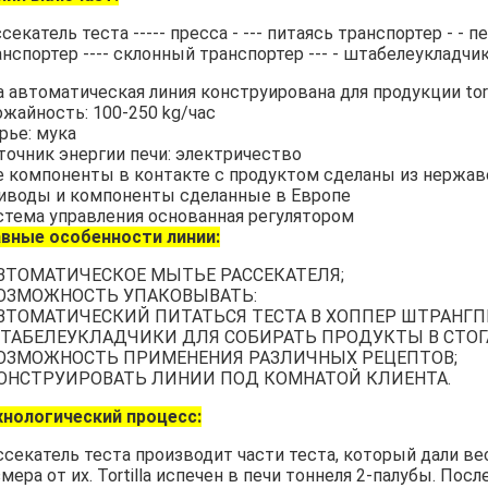
секатель теста ----- пресса - --- питаясь транспортер - - 
анспортер ---- склонный транспортер --- - штабелеукладчи
 автоматическая линия конструирована для продукции torti
ожайность: 100-250 kg/час
рье: мука
точник энергии печи: электричество
е компоненты в контакте с продуктом сделаны из нержав
иводы и компоненты сделанные в Европе
стема управления основанная регулятором
авные особенности линии:
АВТОМАТИЧЕСКОЕ МЫТЬЕ РАССЕКАТЕЛЯ;
ВОЗМОЖНОСТЬ УПАКОВЫВАТЬ:
АВТОМАТИЧЕСКИЙ ПИТАТЬСЯ ТЕСТА В ХОППЕР ШТРАНГП
ШТАБЕЛЕУКЛАДЧИКИ ДЛЯ СОБИРАТЬ ПРОДУКТЫ В СТОГ
ВОЗМОЖНОСТЬ ПРИМЕНЕНИЯ РАЗЛИЧНЫХ РЕЦЕПТОВ;
КОНСТРУИРОВАТЬ ЛИНИИ ПОД КОМНАТОЙ КЛИЕНТА.
хнологический процесс:
ссекатель теста производит части теста, который дали ве
мера от их. Tortilla испечен в печи тоннеля 2-палубы. Пос