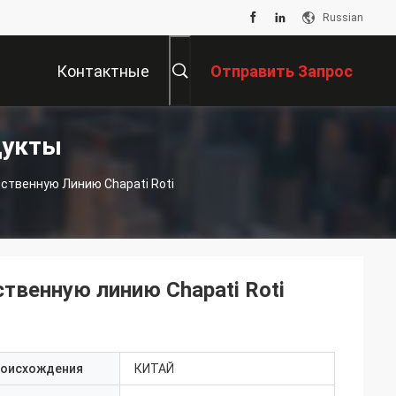
Russian
Контактные
Отправить Запрос
дукты
Данные
ственную Линию Chapati Roti
твенную линию Chapati Roti
роисхождения
КИТАЙ