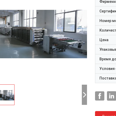
Фирменн
Сертифи
Номер м
Количест
Цена
Упаковы
Время д
Условия
Поставк