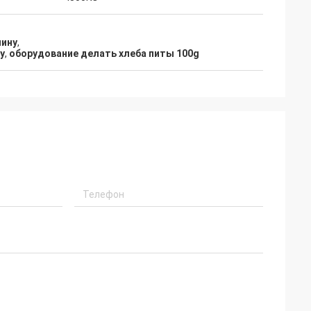
шину
,
у
,
оборудование делать хлеба питы 100g