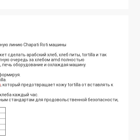
ную линию Chapati Roti машины
 сделать арабский хлеб, хлеб питы, tortilla и так
тную очередь за хлебом amd полностью
 печь оборудование и охлаждая машину.
формируя.
la.
й
, который предотвращает кожу tortilla от вставлять к
хлеба каждый час.
ным стандартам для продовольственной безопасности,