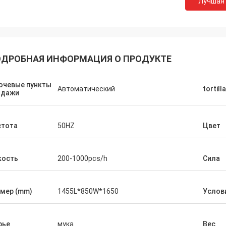
Лучшая
ДРОБНАЯ ИНФОРМАЦИЯ О ПРОДУКТЕ
ючевые пункты
Автоматический
tortilla
одажи
стота
50HZ
Цвет
кость
200-1000pcs/h
Сила
мер (mm)
1455L*850W*1650
Услов
рье
мука
Вес