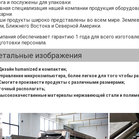
ога и послужены для упаковки.
авная специализация нашей компании продукция оборудов
карни.
ши продукты широко представлены во всем мире. Землев
ии, Ближнего Востока и Северной Америки.
мпания обеспечивает гарантию 1 года для всего изготовлен
дготовки персонала.
етальные изображения
Дизайн humanized и компактен;
 управление микрокомпьютера, более легкое для того чтобы р
 Смогите произвести продукты с различными размерами;
 точный располагать;
 высококачественные материалы нержавеющей стали и полимер