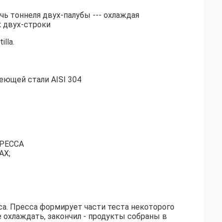
печь тоннеля двух-палубы --- охлаждая
к двух-строки
lla.
еющей стали AISI 304
РЕССА
АХ;
са. Пресса формирует части теста некоторого
ле охлаждать, закончил - продукты собраны в