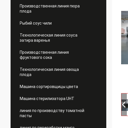
Производственная линия пюра
плода
Рыбий соус чили
Технологическая линия соуса
затира варенья
Производственная линия
фруктового сока
Технологическая линия овоща
плода
Машина сортировщицы цвета
Машина стерилизатора UHT
линия по производству томатной
пасты
линия по переработке манго