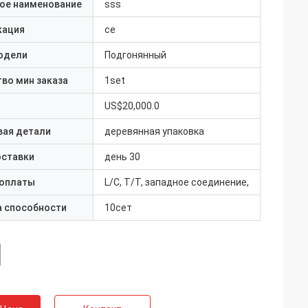
ое наименование
sss
кация
ce
одели
Подгонянный
во мин заказа
1set
US$20,000.0
вая детали
деревянная упаковка
оставки
день 30
 оплаты
L/C, T/T, западное соединение,
а способности
10сет