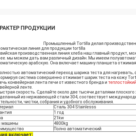
РАКТЕР ПРОДУКЦИИ
Промышленный Tortilla делая производствен
оматическая линия для продукции tortilla
вийская производственная линия хлеба наш главный продукт, может
ее. мы можем дать вам различный дизайн. Мы имеем полуавтома
оматическую арабскую. Она включает машину планшета отжимая,
Полностью автоматический переход шарика теста для нагревать, 
Формируя система совершенно отжимает шарик теста на кожу Tortil
Печь конвейерная лента печи от известного бренда и
теплостойки
вейерной ленте.
Быстрая скорость. Сделайте около две тысячи деталями плоского 
Сделанный из нержавеющей стали 304, соотвествует международ
тельности, чистки, собрания и удобного обслуживания.
териал
Сталь 304 Stainlesss
рантия
1 год
ла
21kw
с машины
4800kg
еимущество
Полно автоматический
ния включает: