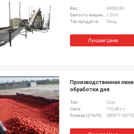
Вес:
60000 KG
Емкость машинного оборудования:
1.5t/h
Тип продукта:
Плод
Лучшая Цена
Производственная лини
обработки дня
Тип:
Соус
Сила:
110 кВт·ч
Размер ((l*w*h):
2000*1100*2