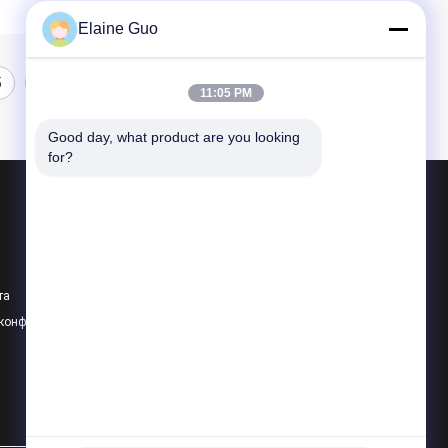
Elaine Guo
5
11:05 PM
Good day, what product are you looking 
for?
Продукция
Производственная линия Тортилла
Технологическая линия плода
та
Производственная линия пюра плода
 конфиденциальности
Все категории