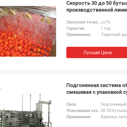
Скорость 30 до 50 буты
производственной лини
Заполняя точность:
≤±1%
Гарантия:
1 год
Применение:
Томатный джем
Лучшая Цена
Подгонянная система об
смешивая с упаковкой 
Сила:
Подгонянный
Упаковывая скорость:
30-50 бутылк
Применение:
Варенье, затир