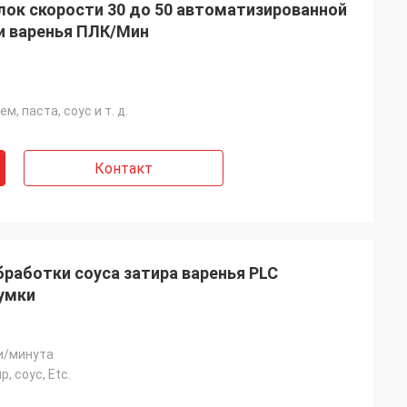
лок скорости 30 до 50 автоматизированной
и варенья ПЛК/Мин
, паста, соус и т. д.
Контакт
работки соуса затира варенья PLC
сумки
и/минута
, соус, Etc.