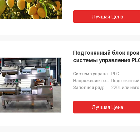
Лучшая Цена
Подгонянный блок произ
системы управления PL
Система управления:
PLC
Напряжение тока:
Подгонянный
Заполняя ряд:
220L или изг
Лучшая Цена