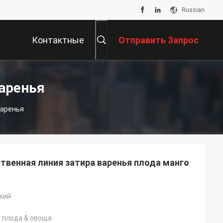
Russian
Контактные
Отправить Запрос
Данные
Варенья
Варенья
твенная линия затира варенья плода манго
кий
r плода & овоща