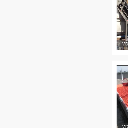
VI
VI