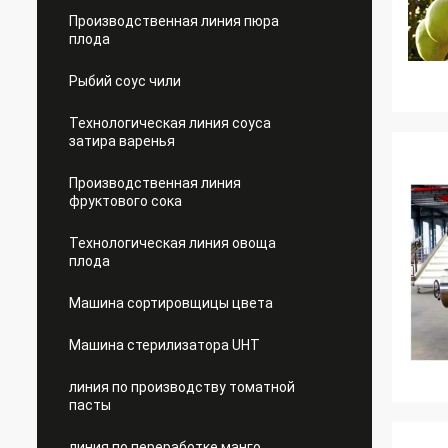
Производственная линия пюра
плода
Рыбий соус чили
Технологическая линия соуса
затира варенья
Производственная линия
фруктового сока
Технологическая линия овоща
плода
Машина сортировщицы цвета
Машина стерилизатора UHT
линия по производству томатной
пасты
линия по переработке манго