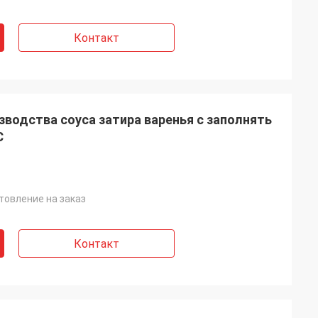
Контакт
водства соуса затира варенья с заполнять
C
отовление на заказ
Контакт