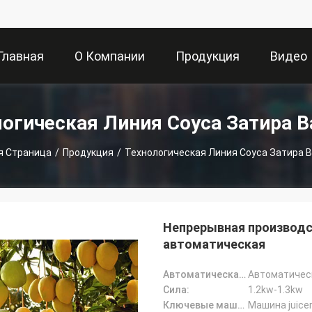
Главная
О Компании
Продукция
Видео
траница
огическая Линия Соуса Затира 
я Страница
/
Продукция
/
Технологическая Линия Соуса Затира 
Непрерывная производс
автоматическая
Автоматическая ранг:
Автоматичес
Сила:
1.2kw-1.3kw
Ключевые машины:
Машина juice