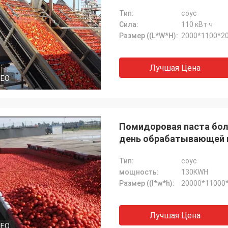
Тип:
соус
Сила:
110 кВт·ч
Размер ((L*W*H):
2000*1100*2
Лучшая Цена
DEO
Помидоровая паста бол
день обрабатывающей
Тип:
соус
мощность:
130KWH
Размер ((l*w*h):
20000*11000
Лучшая Цена
DEO