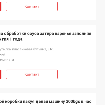
Контакт
 обработки соуса затира варенья заполняя
нтия 1 года
утылка, пластиковая бутылка, Etc.
кий
и/минута
Контакт
й коробки пакуя делая машину 300kgs в час