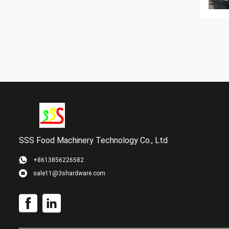
SSS Food Machinery Technology Co., Ltd
+8613856226582
sale11@3shardware.com