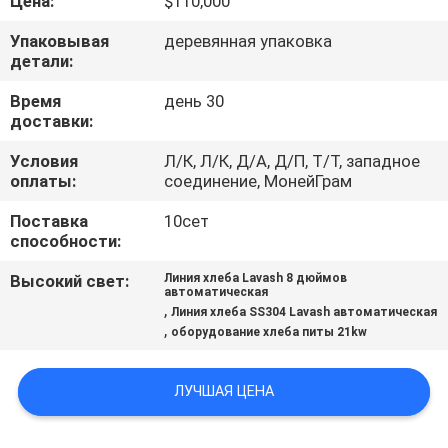
Цена:
$110,000
ЗАВОДУ
Упаковывая
деревянная упаковка
детали:
КОНТРОЛЬ
Время
день 30
КАЧЕСТВА
доставки:
Условия
Л/К, Л/К, Д/А, Д/П, Т/Т, западное
СВЯЖИТЕСЬ
оплаты:
соединение, МонейГрам
С
Поставка
10сет
НАМИ
способности:
Высокий свет:
Линия хлеба Lavash 8 дюймов
автоматическая
ЗАПРОСИТЕ
,
Линия хлеба SS304 Lavash автоматическая
,
оборудование хлеба питы 21kw
ЦИТАТУ
ЛУЧШАЯ ЦЕНА
КАРТА
САЙТА