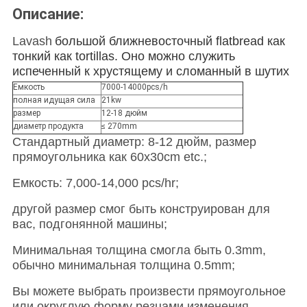
Описание:
Lavash
большой ближневосточный flatbread как
тонкий как tortillas. Оно можно служить
испеченный к хрустящему и сломанный в шутих
Емкость
7000-14000pcs/h
полная идущая сила
21kw
размер
12-18 дюйм
диаметр продукта
≤ 270mm
Стандартный диаметр: 8-12 дюйм, размер
прямоугольника как 60x30cm etc.;
Емкость: 7,000-14,000 pcs/hr;
другой размер смог быть конструирован для
вас, подгонянной машины;
Минимальная толщина смогла быть 0.3mm,
обычно минимальная толщина 0.5mm;
Вы можете выбрать произвести прямоугольное
или округлую форму резцами изменения.