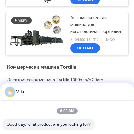
Автоматическая
машина для
изготовления тортильи
$104500-134500 line MOQ:1 НАБОР
КОНТАКТ
Коммерчески машина Tortilla
Электрическая машина Tortilla 1300pcs/h 30cm
коммерчески
Mike
машина Tortilla супермаркета 3600pcs/h 25cm
коммерчески
6:08 AM
Блинчик Lacha Paratha Scallion делая машиной 3000 Pcs/H
10000 Pcs/H
Good day, what product are you looking for?