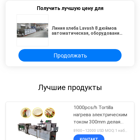
Получить лучшую цену для
Линия хлеба Lavash 8 дюймов
автоматическая, оборудование
хлеба питы 21kw
Продолжать
Лучшие продукты
1000pcs/h Tortilla
нагрева электрическим
током 300mm делая
машину
8900~12000 USD MOQ:1 набор
КОНТАКТ