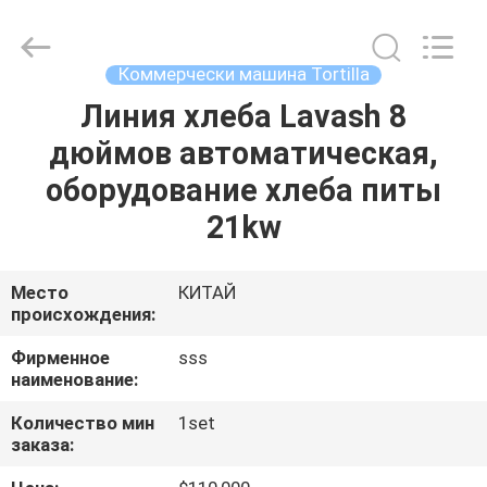
Food
Machinery
Technology
Co.,
Ltd.
Коммерчески машина Tortilla
All
Rights
Линия хлеба Lavash 8
ДОМОЙ
Reserved.
дюймов автоматическая,
ПРОДУКТЫ
оборудование хлеба питы
21kw
ВИДЕОЗАПИСИ
Место
КИТАЙ
происхождения:
О
НАС
Фирменное
sss
наименование:
ЭКСКУРСИЯ
Количество мин
1set
заказа:
ПО