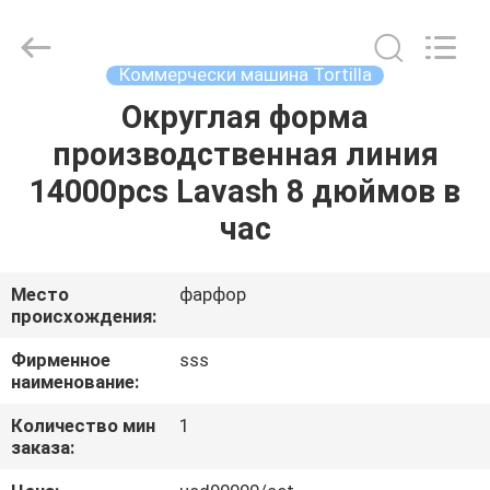
Food
Machinery
Technology
Co.,
Ltd.
Коммерчески машина Tortilla
All
Rights
Округлая форма
ДОМОЙ
Reserved.
производственная линия
ПРОДУКТЫ
14000pcs Lavash 8 дюймов в
час
ВИДЕОЗАПИСИ
Место
фарфор
происхождения:
О
НАС
Фирменное
sss
наименование:
ЭКСКУРСИЯ
Количество мин
1
заказа:
ПО