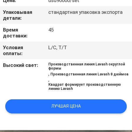
Цена:
usd90000/set
ЗАВОДУ
Упаковывая
стандартная упаковка экспорта
детали:
КОНТРОЛЬ
Время
45
КАЧЕСТВА
доставки:
Условия
L/C, T/T
СВЯЖИТЕСЬ
оплаты:
С
Высокий свет:
Производственная линия Lavash округлой
формы
НАМИ
,
Производственная линия Lavash 8 дюймов
,
Квадрат формирует производственную
ЗАПРОСИТЕ
линию Lavash
ЦИТАТУ
ЛУЧШАЯ ЦЕНА
КАРТА
САЙТА