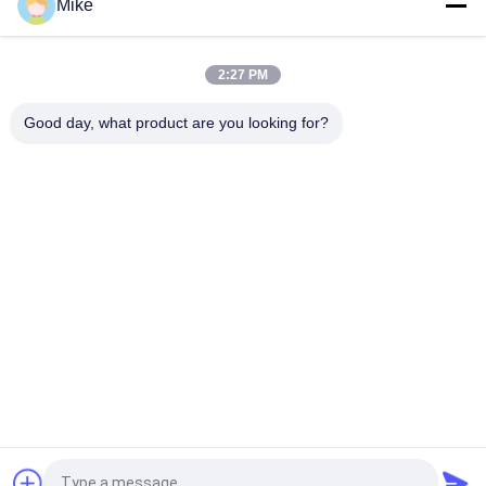
Mike
машина Tortilla супермаркета 3600pcs/h 25cm
коммерчески
2:27 PM
Блинчик Lacha Paratha Scallion делая машиной 3000 Pcs/H
10000 Pcs/H
Good day, what product are you looking for?
Популярные категории
Все
Производственная 
Технологическая 
Линия Тортилла
Линия Плода
Производственная 
Рыбий Соус Чили
Линия Пюра Плода
Технологическая 
Производственная 
Линия Соуса 
Линия Фруктового 
Затира Варенья
Сока
Технологическая 
Машина 
Линия Овоща 
Сортировщицы 
Плода
Цвета