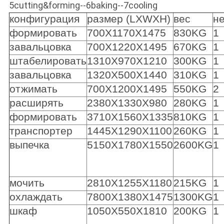
5cutting&forming--6baking--7cooling
конфигурация
размер (LXWXH)
вес
не
формировать
700X1170X1475
830KG
1
завальцовка
700X1220X1495
670KG
1
штабелировать
1310X970X1210
300KG
1
завальцовка
1320X500X1440
310KG
1
отжимать
700X1200X1495
550KG
2
расширять
2380X1330X980
280KG
1
формировать
3710X1560X1335
810KG
1
транспортер
1445X1290X1100
260KG
1
выпечка
5150X1780X1550
2600KG
1
мочить
2810X1255X1180
215KG
1
охлаждать
7800X1380X1475
1300KG
1
шкаф
1050X550X1810
200KG
1