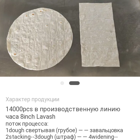
PRIVACY
POLICY
Характер продукции
14000pcs в производственную линию
часа 8inch Lavash
поток процесса:
1dough свертывая (грубое) — — завальцовка
2stacking--3dough (штраф) — — 4widening--