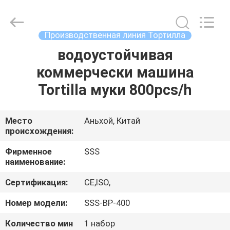
Food
Machinery
Technology
Co.,
Ltd.
Производственная линия Тортилла
All
Rights
водоустойчивая
ДОМОЙ
Reserved.
коммерчески машина
ПРОДУКТЫ
Tortilla муки 800pcs/h
ВИДЕОЗАПИСИ
Место
Аньхой, Китай
происхождения:
О
Фирменное
SSS
наименование:
НАС
Сертификация:
CE,ISO,
ЭКСКУРСИЯ
Номер модели:
SSS-BP-400
ПО
Количество мин
1 набор