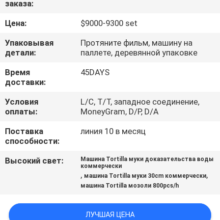
заказа:
ЗАВОДУ
Цена:
$9000-9300 set
КОНТРОЛЬ
Упаковывая
Протяните фильм, машину на
КАЧЕСТВА
детали:
паллете, деревянной упаковке
Время
45DAYS
доставки:
СВЯЖИТЕСЬ
С
Условия
L/C, T/T, западное соединение,
оплаты:
MoneyGram, D/P, D/A
НАМИ
Поставка
линия 10 в месяц
способности:
ЗАПРОСИТЕ
Высокий свет:
Машина Tortilla муки доказательства воды
ЦИТАТУ
коммерчески
,
,
машина Tortilla муки 30cm коммерчески
машина Tortilla мозоли 800pcs/h
КАРТА
САЙТА
ЛУЧШАЯ ЦЕНА