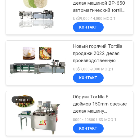
делая машиной BP-650
автоматический tortilla
делая машину
US$9,000-14,000 MOQ:1
КОНТАКТ
Новый горячий Tortilla
продажи 2022 делая
производственную
линию Tortilla машины
US$7,000-9,000 MOQ:1
BP-550
КОНТАКТ
Обручи Tortilla 6
дюймов 150mm свежие
делая машину
полноавтоматический
8000~10800 USD MOQ:1
КОНТАКТ