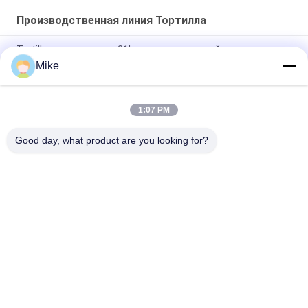
Производственная линия Тортилла
Tortilla супермаркета 21kw автоматический делая
машиной серебряный цвет
Mike
10 - производственная линия Tortilla диаметра 45cm новая
полно автоматическая
1:07 PM
Новая автоматическая машина для хлебопечения
Good day, what product are you looking for?
Популярные категории
Все
Производственная 
Технологическая 
Линия Тортилла
Линия Плода
Производственная 
Рыбий Соус Чили
Линия Пюра Плода
Технологическая 
Производственная 
Линия Соуса 
Линия Фруктового 