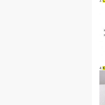
С
3.
К
4.