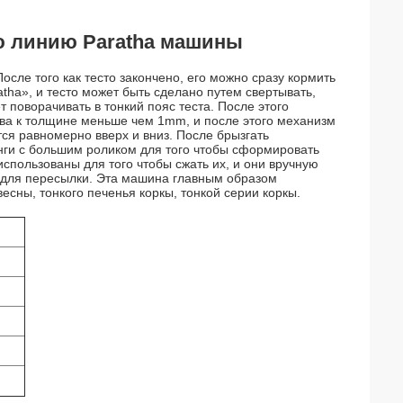
ю линию Paratha машины
сле того как тесто закончено, его можно сразу кормить
tha», и тесто может быть сделано путем свертывать,
т поворачивать в тонкий пояс теста. После этого
ова к толщине меньше чем 1mm, и после этого механизм
ся равномерно вверх и вниз. После брызгать
нги с большим роликом для того чтобы сформировать
спользованы для того чтобы сжать их, и они вручную
 для пересылки. Эта машина главным образом
весны, тонкого печенья коркы, тонкой серии коркы.