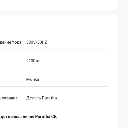
жение тока
380V/50HZ
2100 кг
Мычка
ьзование
Делать Paratha
дственная линия Paratha CE
,