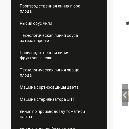
Производственная линия пюра
плода
Рыбий соус чили
Технологическая линия соуса
затира варенья
Производственная линия
фруктового сока
Технологическая линия овоща
плода
Машина сортировщицы цвета
Машина стерилизатора UHT
линия по производству томатной
пасты
линия по переработке манго