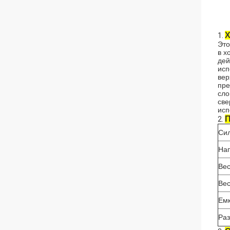
Х
1.
Это
в х
дей
исп
вер
пре
сло
све
исп
П
2.
Си
Нап
Ве
Вес
Емк
Ра