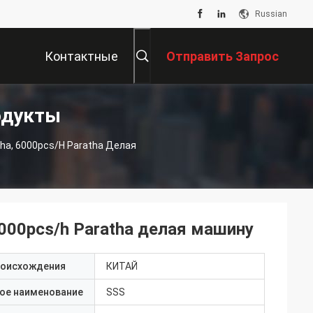
Russian
Контактные
Отправить Запрос
одукты
Данные
ha, 6000pcs/h Paratha Делая
6000pcs/h Paratha делая машину
роисхождения
КИТАЙ
ое наименование
SSS