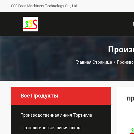
SSS Food Machinery Technology Co., Ltd
Произ
С
Главная Страница
/
Произво
Все Продукты
п
Производственная линия Тортилла
Технологическая линия плода