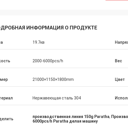
ДРОБНАЯ ИНФОРМАЦИЯ О ПРОДУКТЕ
ла
19.7кв
Напря
кость
2000-6000pcs/h
Вес
змер
21000×1150×1800mm
Цвет
териал
Нержавеющая сталь 304
Испол
производственная линия 150g Paratha
,
Произво
делить
6000pcs/h Paratha делая машину