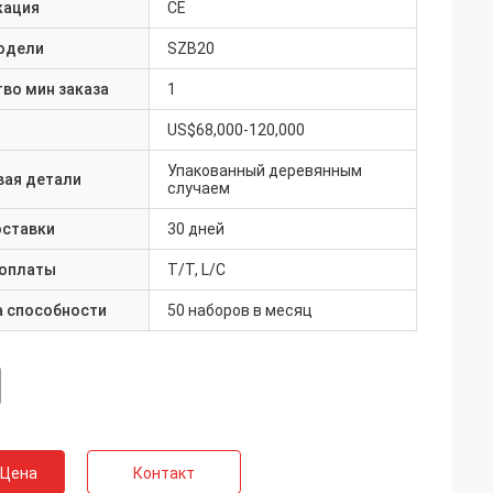
кация
CE
одели
SZB20
во мин заказа
1
US$68,000-120,000
Упакованный деревянным
вая детали
случаем
оставки
30 дней
 оплаты
T/T, L/C
а способности
50 наборов в месяц
 Цена
Контакт