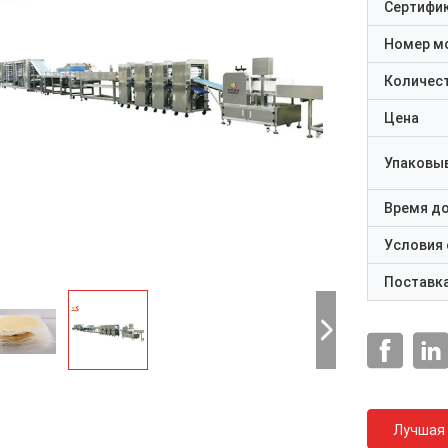
Сертифи
Номер м
Количест
Цена
Упаковы
Время д
Условия
Поставк
Лучшая