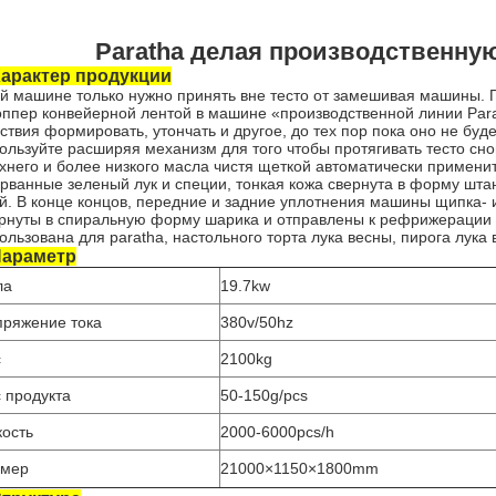
Paratha делая производственну
арактер продукции
й машине только нужно принять вне тесто от замешивая машины. По
оппер конвейерной лентой в машине «производственной линии Para
ствия формировать, утончать и другое, до тех пор пока оно не буде
ользуйте расширяя механизм для того чтобы протягивать тесто сн
хнего и более низкого масла чистя щеткой автоматически применит
рванные зеленый лук и специи, тонкая кожа свернута в форму шта
й. В конце концов, передние и задние уплотнения машины щипка- и
рнуты в спиральную форму шарика и отправлены к рефрижерации
ользована для paratha, настольного торта лука весны, пирога лука 
араметр
ла
19.7kw
ряжение тока
380v/50hz
с
2100kg
 продукта
50-150g/pcs
ость
2000-6000pcs/h
змер
21000×1150×1800mm