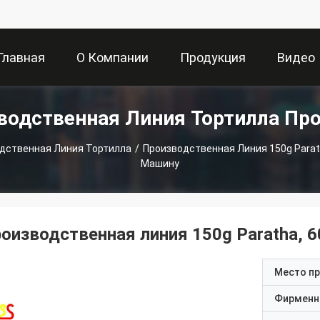
Главная
О Компании
Продукция
Видео
водственная Линия Тортилла Пр
траница
дственная Линия Тортилла
/
Производственная Линия 150g Parat
Машину
роизводственная линия 150g Paratha, 
Место п
Фирменн