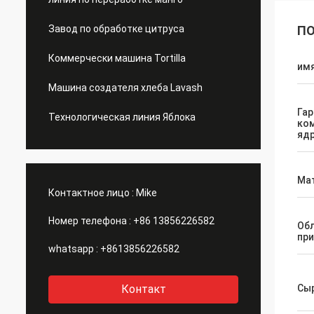
Завод по обработке цитруса
ПО
Коммерчески машина Tortilla
им
Машина создателя хлеба Lavash
Гар
Технологическая линия Яблока
ко
яд
Ма
Контактное лицо :
Mike
Номер телефона :
+86 13856226582
Об
пр
whatsapp :
+8613856226582
Контакт
Сы