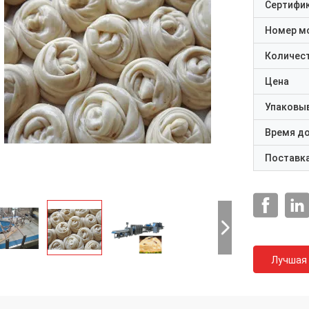
Сертифи
Номер м
Количест
Цена
Упаковы
Время д
Поставк
Лучшая