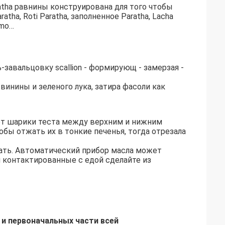
tha равнины конструирована для того чтобы 
ha, Roti Paratha, заполненное Paratha, Lacha 
amo…
завальцовку scallion - формирующ - замерзая - 
винины и зеленого лука, затира фасоли как 
ет шарики теста между верхним и нижним 
бы отжать их в тонкие печенья, тогда отрезала 
жать. Автоматический прибор масла может 
 контактированные с едой сделайте из 
и первоначальных части всей 