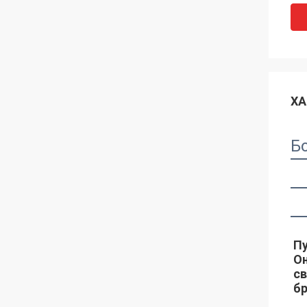
ХА
Б
Пу
Он
св
бр