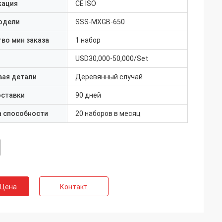
кация
CE ISO
одели
SSS-MXGB-650
во мин заказа
1 набор
USD30,000-50,000/Set
вая детали
Деревянный случай
оставки
90 дней
а способности
20 наборов в месяц
 Цена
Контакт