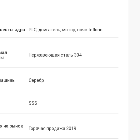
ненты ядра
PLC, двигатель, мотор, пояс teflonn
иал
Нержавеющая сталь 304
ны
машины
Серебр
SSS
я на рынок
Горячая продажа 2019