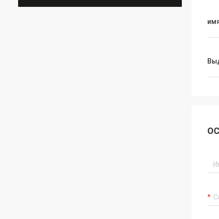
им
Вы
ОС