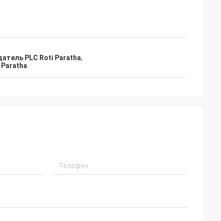
атель PLC Roti Paratha
,
 Paratha