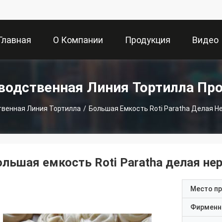
Главная
О Компании
Продукция
Видео
траница
водственная Линия Тортилла Пр
венная Линия Тортилла
/
Большая Емкость Roti Paratha Делая
ольшая емкость Roti Paratha делая 
Место п
Фирменн