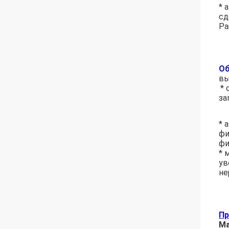
* 
сд
Pa
Об
вы
* 
за
* 
фи
фи
* 
ув
не
Пр
Ма