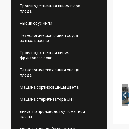
Производственная линия пюра
плода
Рыбий соус чили
Технологическая линия соуса
затира варенья
Производственная линия
фруктового сока
Технологическая линия овоща
плода
Машина сортировщицы цвета
Машина стерилизатора UHT
линия по производству томатной
пасты
линия по переработке манго