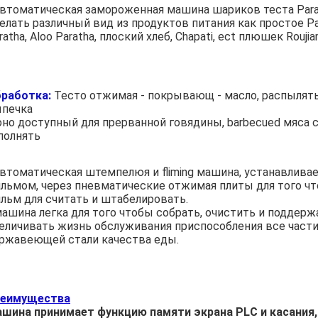
автоматическая замороженная машина шариков теста Para
елать различный вид из продуктов питания как простое Parat
ratha, Aloo Paratha, плоский хлеб, Chapati, ect плюшек Rouji
работка:
 Тесто отжимая - покрывающ - масло, распылять-
печка
оно доступный для прерванной говядины, barbecued мяса с
полнять
автоматическая штемпелюя и fliming машина, устанавлива
льмом, через пневматические отжимая плиты для того что
льм для считать и штабелировать.
машина легка для того чтобы собрать, очистить и поддер
еличивать жизнь обслуживания приспособления все части
ржавеющей стали качества еды.
еимущества
шина принимает функцию памяти экрана PLC и касания, 