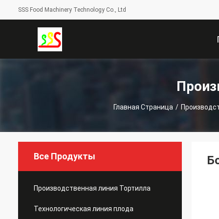
SSS Food Machinery Technology Co., Ltd
С
Произ
Главная Страница
/
Производст
Все Продукты
Б
Производственная линия Тортилла
Технологическая линия плода