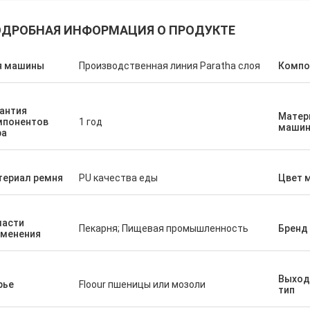
ДРОБНАЯ ИНФОРМАЦИЯ О ПРОДУКТЕ
я машины
Производственная линия Paratha слоя
Компо
антия
Матер
мпонентов
1 год
маши
ра
териал ремня
PU качества еды
Цвет 
ласти
Пекарня; Пищевая промышленность
Бренд
именения
Выход
рье
Floour пшеницы или мозоли
тип