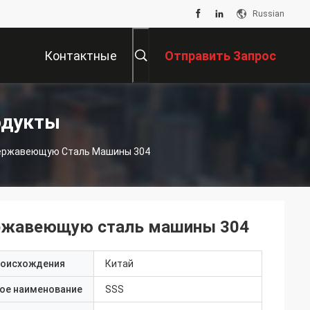
Russian
Контактные
Отправить Запрос
Данные
одукты
 Нержавеющую Сталь Машины 304
нержавеющую сталь машины 304
роисхождения
Китай
ое наименование
SSS